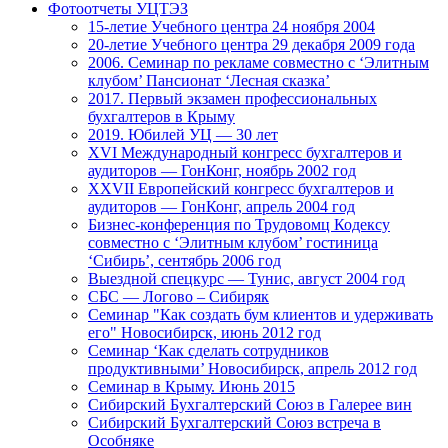
Фотоотчеты УЦТЭЗ
15-летие Учебного центра 24 ноября 2004
20-летие Учебного центра 29 декабря 2009 года
2006. Семинар по рекламе совместно с ‘Элитным
клубом’ Пансионат ‘Лесная сказка’
2017. Первый экзамен профессиональных
бухгалтеров в Крыму
2019. Юбилей УЦ — 30 лет
XVI Международный конгресс бухгалтеров и
аудиторов — ГонКонг, ноябрь 2002 год
XXVII Европейский конгресс бухгалтеров и
аудиторов — ГонКонг, апрель 2004 год
Бизнес-конференция по Трудовомц Кодексу
совместно с ‘Элитным клубом’ гостиница
‘Сибирь’, сентябрь 2006 год
Выездной спецкурс — Тунис, август 2004 год
СБС — Логово – Сибиряк
Семинар "Как создать бум клиентов и удерживать
его" Новосибирск, июнь 2012 год
Семинар ‘Как сделать сотрудников
продуктивными’ Новосибирск, апрель 2012 год
Семинар в Крыму. Июнь 2015
Сибирский Бухгалтерский Союз в Галерее вин
Сибирский Бухгалтерский Союз встреча в
Особняке