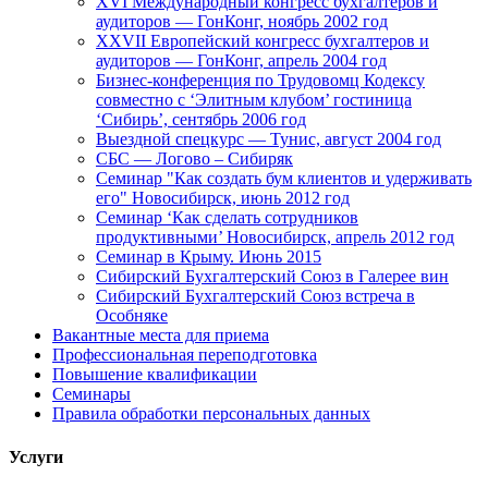
XVI Международный конгресс бухгалтеров и
аудиторов — ГонКонг, ноябрь 2002 год
XXVII Европейский конгресс бухгалтеров и
аудиторов — ГонКонг, апрель 2004 год
Бизнес-конференция по Трудовомц Кодексу
совместно с ‘Элитным клубом’ гостиница
‘Сибирь’, сентябрь 2006 год
Выездной спецкурс — Тунис, август 2004 год
СБС — Логово – Сибиряк
Семинар "Как создать бум клиентов и удерживать
его" Новосибирск, июнь 2012 год
Семинар ‘Как сделать сотрудников
продуктивными’ Новосибирск, апрель 2012 год
Семинар в Крыму. Июнь 2015
Сибирский Бухгалтерский Союз в Галерее вин
Сибирский Бухгалтерский Союз встреча в
Особняке
Вакантные места для приема
Профессиональная переподготовка
Повышение квалификации
Семинары
Правила обработки персональных данных
Услуги