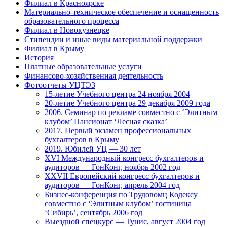
Филиал в Красноярске
Материально-техническое обеспечение и оснащенность
образовательного процесса
Филиал в Новокузнецке
Стипендии и иные виды материальной поддержки
Филиал в Крыму
История
Платные образовательные услуги
Финансово-хозяйственная деятельность
Фотоотчеты УЦТЭЗ
15-летие Учебного центра 24 ноября 2004
20-летие Учебного центра 29 декабря 2009 года
2006. Семинар по рекламе совместно с ‘Элитным
клубом’ Пансионат ‘Лесная сказка’
2017. Первый экзамен профессиональных
бухгалтеров в Крыму
2019. Юбилей УЦ — 30 лет
XVI Международный конгресс бухгалтеров и
аудиторов — ГонКонг, ноябрь 2002 год
XXVII Европейский конгресс бухгалтеров и
аудиторов — ГонКонг, апрель 2004 год
Бизнес-конференция по Трудовомц Кодексу
совместно с ‘Элитным клубом’ гостиница
‘Сибирь’, сентябрь 2006 год
Выездной спецкурс — Тунис, август 2004 год