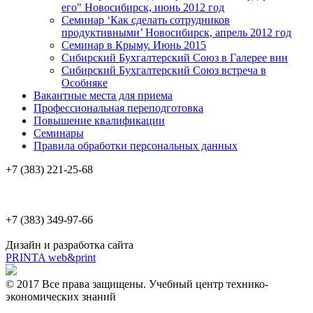
его" Новосибирск, июнь 2012 год
Семинар ‘Как сделать сотрудников
продуктивными’ Новосибирск, апрель 2012 год
Семинар в Крыму. Июнь 2015
Сибирский Бухгалтерский Союз в Галерее вин
Сибирский Бухгалтерский Союз встреча в
Особняке
Вакантные места для приема
Профессиональная переподготовка
Повышение квалификации
Семинары
Правила обработки персональных данных
+7 (383) 221-25-68
+7 (383) 349-97-66
Дизайн и разработка сайта
PRINTA web&print
© 2017 Все права защищены. Учебный центр технико-
экономических знаний
Красный проспект, 82(Здание "Совнархоза"), 4 этаж, оф. 223б