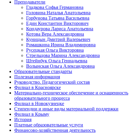
Преподаватели
Гладкова Софья Германовна
Головина Наталья Анатольевна
Горбунова Татьяна Васильевна
Един Константин Викторович
Кондаурова Лариса Анатольевна
Котова Вера Александровна
Куницын Дмитрий Валерьевич
Ромашкина Ирина Владимировна
Русецкая Ольга Викторовна
Стрельцова Марина Александровна
Штейнбук Ольга Геннадьевна
Волынская Ольга Александровна
Образовательные стандарты
Полезная информация
Руководство. Педагогический состав
Филиал в Красноярске
Материально-техническое обеспечение и оснащенность
образовательного процесса
Филиал в Новокузнецке
Стипендии и иные виды материальной поддержки
Филиал в Крыму
История
Платные образовательные услуги
Финансово-хозяйственная деятельность