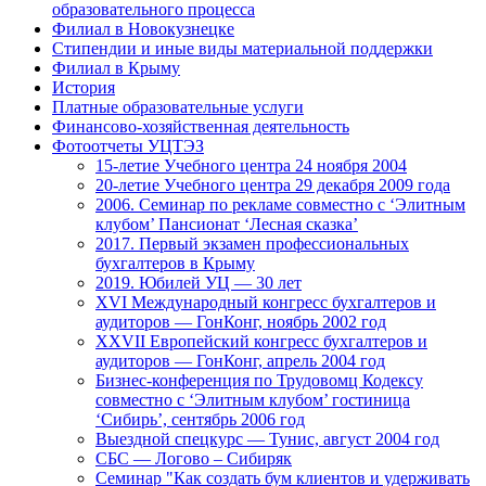
образовательного процесса
Филиал в Новокузнецке
Стипендии и иные виды материальной поддержки
Филиал в Крыму
История
Платные образовательные услуги
Финансово-хозяйственная деятельность
Фотоотчеты УЦТЭЗ
15-летие Учебного центра 24 ноября 2004
20-летие Учебного центра 29 декабря 2009 года
2006. Семинар по рекламе совместно с ‘Элитным
клубом’ Пансионат ‘Лесная сказка’
2017. Первый экзамен профессиональных
бухгалтеров в Крыму
2019. Юбилей УЦ — 30 лет
XVI Международный конгресс бухгалтеров и
аудиторов — ГонКонг, ноябрь 2002 год
XXVII Европейский конгресс бухгалтеров и
аудиторов — ГонКонг, апрель 2004 год
Бизнес-конференция по Трудовомц Кодексу
совместно с ‘Элитным клубом’ гостиница
‘Сибирь’, сентябрь 2006 год
Выездной спецкурс — Тунис, август 2004 год
СБС — Логово – Сибиряк
Семинар "Как создать бум клиентов и удерживать