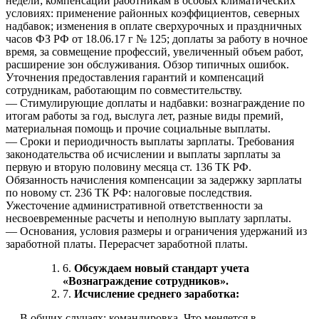
недели; компенсации работникам в особых климатических
условиях: применение районных коэффициентов, северных
надбавок; изменения в оплате сверхурочных и праздничных
часов ФЗ РФ от 18.06.17 г № 125; доплаты за работу в ночное
время, за совмещение профессий, увеличенный объем работ,
расширение зон обслуживания. Обзор типичных ошибок.
Уточнения предоставления гарантий и компенсаций
сотрудникам, работающим по совместительству.
— Стимулирующие доплаты и надбавки: вознаграждение по
итогам работы за год, выслуга лет, разные виды премий,
материальная помощь и прочие социальные выплаты.
— Сроки и периодичность выплаты зарплаты. Требования
законодательства об исчислении и выплаты зарплаты за
первую и вторую половину месяца ст. 136 ТК РФ.
Обязанность начисления компенсации за задержку зарплаты
по новому ст. 236 ТК РФ: налоговые последствия.
Ужесточение административной ответственности за
несвоевременные расчеты и неполную выплату зарплаты.
— Основания, условия размеры и ограничения удержаний из
заработной платы. Перерасчет заработной платы.
6.
Обсуждаем новый стандарт учета
«Вознаграждение сотрудников».
7.
Исчисление среднего заработка:
— В общих случаях: командировка. Что меняется в