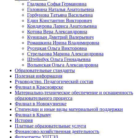
Гладкова Софья Германовна
Головина Наталья Анатольевна
Горбунова Татьяна Васильевна
Един Константин Викторович
Кондаурова Лариса Анатольевна
Котова Вера Александровна
Куницын Дмитрий Валерьевич
Ромашкина Ирина Владимировна
Русецкая Ольга Викторовна
Стрельцова Марина Александровна
Штейнбук Ольга Геннадьевна
Волынская Ольга Александровна
Образовательные стандарты
Полезная информация
Руководство. Педагогический состав
Филиал в Красноярске
Материально-техническое обеспечение и оснащенность
образовательного процесса
Филиал в Новокузнецке
Стипендии и иные виды материальной поддержки
Филиал в Крыму
История
Платные образовательные услуги
Финансово-хозяйственная деятельность
Фотоотчеты УЦТЭЗ