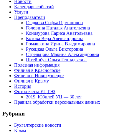
Новости
Календарь событий
Услуги
Преподаватели
Гладкова Софья Германовна
Головина Наталья Анатольевна
Кондаурова Лариса Анатольевна
Котова Вера Александровна
Ромашкина Ирина Владимировна
Русецкая Ольга Викторовна
Стрельцова Марина Александровна
Штейнбук Ольга Геннадьевна
Полезная информация
Филиал в Красноярске
Филиал в Новокузнецке
Филиал в Крыму
История
Фотоотчеты УЦТЭЗ
2019. Юбилей УЦ — 30 лет
Правила обработки персональных данных
Рубрики
Бухгалтерские новости
Крым