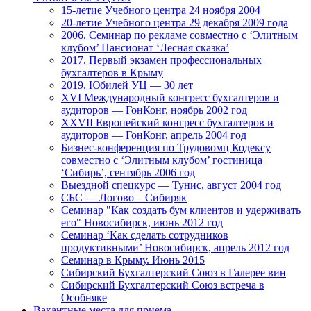
15-летие Учебного центра 24 ноября 2004
20-летие Учебного центра 29 декабря 2009 года
2006. Семинар по рекламе совместно с ‘Элитным
клубом’ Пансионат ‘Лесная сказка’
2017. Первый экзамен профессиональных
бухгалтеров в Крыму
2019. Юбилей УЦ — 30 лет
XVI Международный конгресс бухгалтеров и
аудиторов — ГонКонг, ноябрь 2002 год
XXVII Европейский конгресс бухгалтеров и
аудиторов — ГонКонг, апрель 2004 год
Бизнес-конференция по Трудовомц Кодексу
совместно с ‘Элитным клубом’ гостиница
‘Сибирь’, сентябрь 2006 год
Выездной спецкурс — Тунис, август 2004 год
СБС — Логово – Сибиряк
Семинар "Как создать бум клиентов и удерживать
его" Новосибирск, июнь 2012 год
Семинар ‘Как сделать сотрудников
продуктивными’ Новосибирск, апрель 2012 год
Семинар в Крыму. Июнь 2015
Сибирский Бухгалтерский Союз в Галерее вин
Сибирский Бухгалтерский Союз встреча в
Особняке
Вакантные места для приема