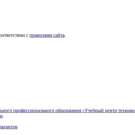
соответствии с
правилами сайта
.
льного профессионального образования «Учебный центр технико
ти
льтантов