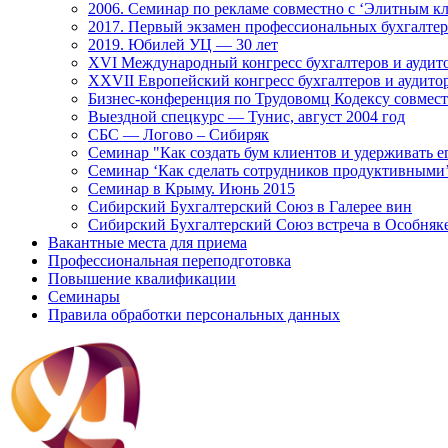
2006. Семинар по рекламе совместно с ‘Элитным кл
2017. Первый экзамен профессиональных бухгалте
2019. Юбилей УЦ — 30 лет
XVI Международный конгресс бухгалтеров и аудито
XXVII Европейский конгресс бухгалтеров и аудитор
Бизнес-конференция по Трудовомц Кодексу совместн
Выездной спецкурс — Тунис, август 2004 год
СБС — Логово – Сибиряк
Семинар "Как создать бум клиентов и удерживать е
Семинар ‘Как сделать сотрудников продуктивными’
Семинар в Крыму. Июнь 2015
Сибирский Бухгалтерский Союз в Галерее вин
Сибирский Бухгалтерский Союз встреча в Особняк
Вакантные места для приема
Профессиональная переподготовка
Повышение квалификации
Семинары
Правила обработки персональных данных