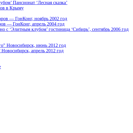
убом’ Пансионат ‘Лесная сказка’
ров в Крыму
ров — ГонКонг, ноябрь 2002 год
ов — ГонКонг, апрель 2004 год
о с ‘Элитным клубом’ гостиница ‘Сибирь’, сентябрь 2006 год
го" Новосибирск, июнь 2012 год
 Новосибирск, апрель 2012 год
е