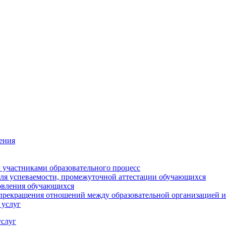
ения
 участниками образовательного процесс
ля успеваемости, промежуточной аттестации обучающихся
новления обучающихся
 прекращения отношений между образовательной организацией 
 услуг
услуг