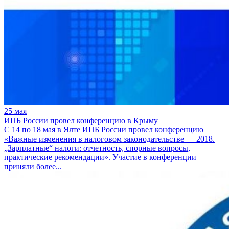
25 мая
ИПБ России провел конференцию в Крыму
С 14 по 18 мая в Ялте ИПБ России провел конференцию
«Важные изменения в налоговом законодательстве — 2018.
„Зарплатные“ налоги: отчетность, спорные вопросы,
практические рекомендации». Участие в конференции
приняли более...