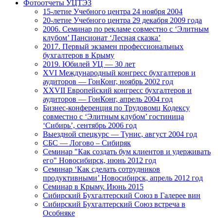
Фотоотчеты УЦТЭЗ
15-летие Учебного центра 24 ноября 2004
20-летие Учебного центра 29 декабря 2009 года
2006. Семинар по рекламе совместно с ‘Элитным
клубом’ Пансионат ‘Лесная сказка’
2017. Первый экзамен профессиональных
бухгалтеров в Крыму
2019. Юбилей УЦ — 30 лет
XVI Международный конгресс бухгалтеров и
аудиторов — ГонКонг, ноябрь 2002 год
XXVII Европейский конгресс бухгалтеров и
аудиторов — ГонКонг, апрель 2004 год
Бизнес-конференция по Трудовомц Кодексу
совместно с ‘Элитным клубом’ гостиница
‘Сибирь’, сентябрь 2006 год
Выездной спецкурс — Тунис, август 2004 год
СБС — Логово – Сибиряк
Семинар "Как создать бум клиентов и удерживать
его" Новосибирск, июнь 2012 год
Семинар ‘Как сделать сотрудников
продуктивными’ Новосибирск, апрель 2012 год
Семинар в Крыму. Июнь 2015
Сибирский Бухгалтерский Союз в Галерее вин
Сибирский Бухгалтерский Союз встреча в
Особняке