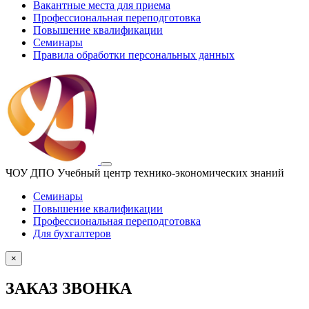
Вакантные места для приема
Профессиональная переподготовка
Повышение квалификации
Семинары
Правила обработки персональных данных
Toggle
ЧОУ ДПО Учебный центр технико-экономических знаний
navigation
Семинары
Повышение квалификации
Профессиональная переподготовка
Для бухгалтеров
×
ЗАКАЗ ЗВОНКА