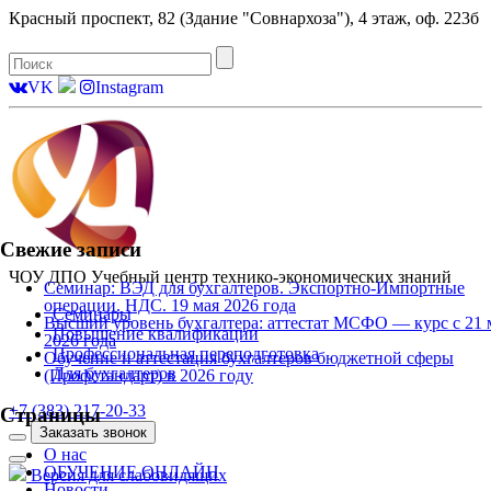
Красный проспект, 82 (Здание "Совнархоза"), 4 этаж, оф. 223б
VK
Instagram
Свежие записи
ЧОУ ДПО Учебный центр технико-экономических знаний
Семинар: ВЭД для бухгалтеров. Экспортно-Импортные
операции. НДС. 19 мая 2026 года
Семинары
Высший уровень бухгалтера: аттестат МСФО — курс с 21 
Повышение квалификации
2026 года
Профессиональная переподготовка
Обучение и аттестация бухгалтеров бюджетной сферы
Для бухгалтеров
(Профстандарт) в 2026 году
+7 (383) 217-20-33
Страницы
Заказать звонок
Toggle
О нас
navigation
Toggle
ОБУЧЕНИЕ ОНЛАЙН
Версия для слабовидящих
navigation
Новости