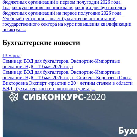
бюджетных организаций в первом полугодии 2026 года
График курсов повышения квалификации для бухгалтеров
бюджетных организаций на первое полугодие 2026 года.
Учебный центр приглашает бухгалтеров организаций
государственного сектора на курс повышения квалификации
по актуал...
Бухгалтерские новости
13 марта
Семинар: ВЭД для бухгалтеров. Экспортно-Импортные
операции. НДС. 19 мая 2026 года
Семинар: ВЭД для бухгалтеров. Экспортно-Импортные
операции. НДС. 19 мая 2026 года Спикер : Корпачева Ольга
Викторовна Эксперт -практик с 20+ летним стажем в области
ВЭД , бухгалтерского и налогового учета ;...