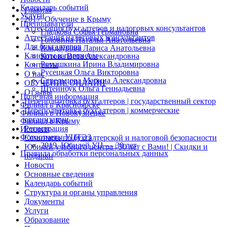
Календарь событий
Главная
Услуги
2017. Обучение в Крыму
Преподаватели
Аттестация бухгалтеров и налоговых консультантов
Гладкова Софья Германовна
Аттестация налоговых консультантов
Головина Наталья Анатольевна
Для бухгалтеров
Кондаурова Лариса Анатольевна
Клиенты и партнеры
Котова Вера Александровна
Ромашкина Ирина Владимировна
Контакты
Русецкая Ольга Викторовна
О нас
Стрельцова Марина Александровна
ОБУЧЕНИЕ ОНЛАЙН
Штейнбук Ольга Геннадьевна
Отзывы
Полезная информация
Переподготовка бухгалтеров | государственный сектор
Филиал в Красноярске
Переподготовка бухгалтеров | коммерческие
Филиал в Новокузнецке
организации
Филиал в Крыму
Регистрация
История
Фотоотчеты УЦТЭЗ
Семинары по бухгалтерской и налоговой безопасности
2019. Юбилей УЦ — 30 лет
Юбилей учебного центра | 30 лет с Вами! | Скидки и
Правила обработки персональных данных
подарки
Новости
Основные сведения
Календарь событий
Структура и органы управления
Документы
Услуги
Образование