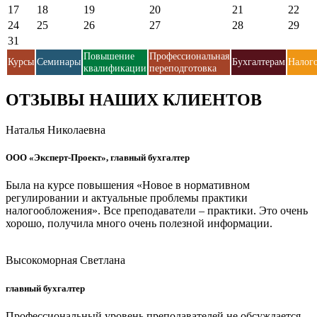
17
18
19
20
21
22
24
25
26
27
28
29
31
Повышение
Профессиональная
Курсы
Семинары
Бухгалтерам
Налог
квалификации
переподготовка
ОТЗЫВЫ НАШИХ КЛИЕНТОВ
Наталья Николаевна
ООО «Эксперт-Проект», главный бухгалтер
Была на курсе повышения «Новое в нормативном
регулировании и актуальные проблемы практики
налогообложения». Все преподаватели – практики. Это очень
хорошо, получила много очень полезной информации.
Высокоморная Светлана
главный бухгалтер
Профессиональный уровень преподавателей не обсуждается -