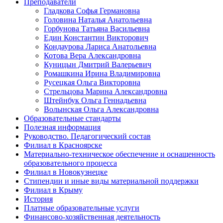
Преподаватели
Гладкова Софья Германовна
Головина Наталья Анатольевна
Горбунова Татьяна Васильевна
Един Константин Викторович
Кондаурова Лариса Анатольевна
Котова Вера Александровна
Куницын Дмитрий Валерьевич
Ромашкина Ирина Владимировна
Русецкая Ольга Викторовна
Стрельцова Марина Александровна
Штейнбук Ольга Геннадьевна
Волынская Ольга Александровна
Образовательные стандарты
Полезная информация
Руководство. Педагогический состав
Филиал в Красноярске
Материально-техническое обеспечение и оснащенность
образовательного процесса
Филиал в Новокузнецке
Стипендии и иные виды материальной поддержки
Филиал в Крыму
История
Платные образовательные услуги
Финансово-хозяйственная деятельность