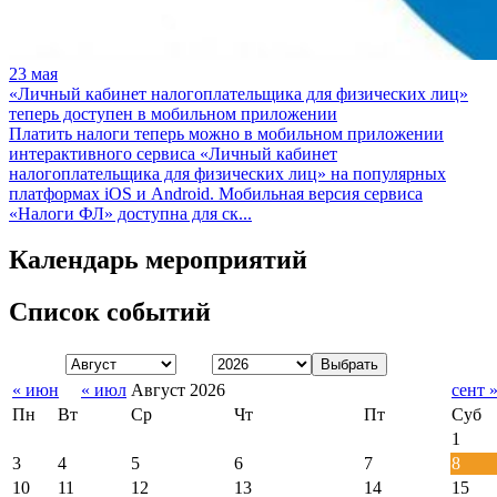
23 мая
«Личный кабинет налогоплательщика для физических лиц»
теперь доступен в мобильном приложении
Платить налоги теперь можно в мобильном приложении
интерактивного сервиса «Личный кабинет
налогоплательщика для физических лиц» на популярных
платформах iOS и Android. Мобильная версия сервиса
«Налоги ФЛ» доступна для ск...
Календарь мероприятий
Список событий
Месяц:
Год:
« июн
« июл
Август 2026
сент 
Пн
Вт
Ср
Чт
Пт
Суб
1
3
4
5
6
7
8
10
11
12
13
14
15