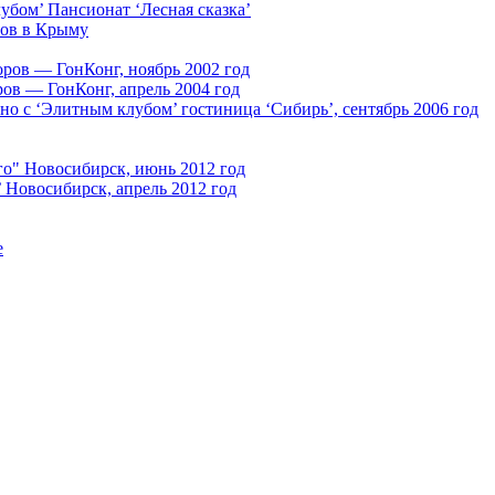
убом’ Пансионат ‘Лесная сказка’
ров в Крыму
ров — ГонКонг, ноябрь 2002 год
ов — ГонКонг, апрель 2004 год
о с ‘Элитным клубом’ гостиница ‘Сибирь’, сентябрь 2006 год
го" Новосибирск, июнь 2012 год
 Новосибирск, апрель 2012 год
е