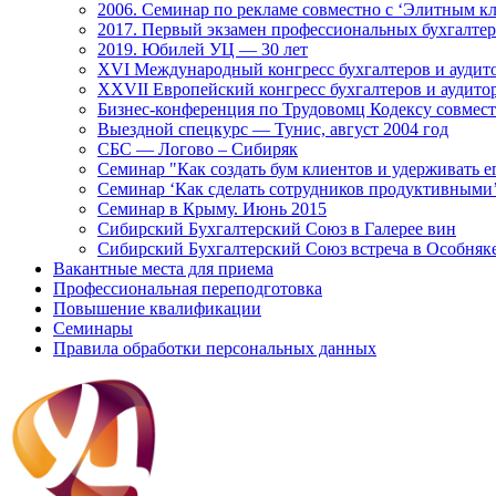
2006. Семинар по рекламе совместно с ‘Элитным кл
2017. Первый экзамен профессиональных бухгалте
2019. Юбилей УЦ — 30 лет
XVI Международный конгресс бухгалтеров и аудито
XXVII Европейский конгресс бухгалтеров и аудитор
Бизнес-конференция по Трудовомц Кодексу совместн
Выездной спецкурс — Тунис, август 2004 год
СБС — Логово – Сибиряк
Семинар "Как создать бум клиентов и удерживать е
Семинар ‘Как сделать сотрудников продуктивными’
Семинар в Крыму. Июнь 2015
Сибирский Бухгалтерский Союз в Галерее вин
Сибирский Бухгалтерский Союз встреча в Особняк
Вакантные места для приема
Профессиональная переподготовка
Повышение квалификации
Семинары
Правила обработки персональных данных